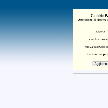
Cambio Pa
Attenzione
: il sistema
Utente
vecchia passw
nuova password (
ripeti nuova pa